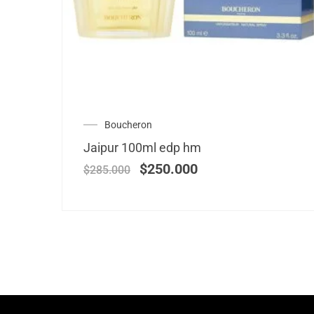
Boucheron
Jaipur 100ml edp hm
$
250.000
$
285.000