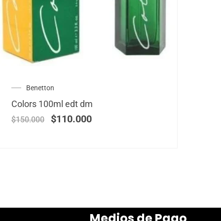
Benetton
Colors 100ml edt dm
$
110.000
$
150.000
Medios de Pago