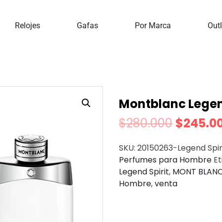
fumes
Perfumes Para Hombre
Montblanc Legend Spir
Relojes
Gafas
Por Marca
Outl
Montblanc Legend
$
280.000
$
245.0
SKU:
20150263-Legend Spir
Perfumes para Hombre
Et
Legend Spirit
,
MONT BLAN
Hombre
,
venta