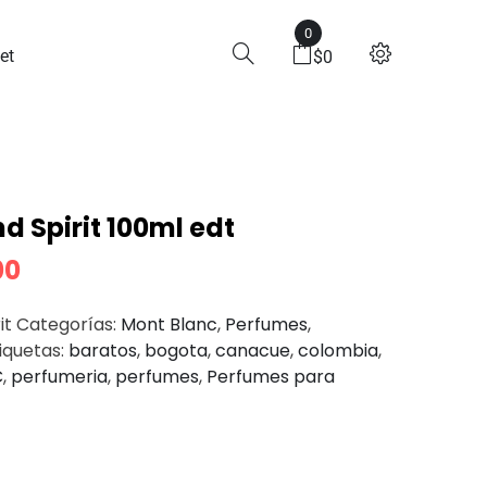
0
it 100ml Edt
et
$
0
 Spirit 100ml edt
00
it
Categorías:
Mont Blanc
,
Perfumes
,
iquetas:
baratos
,
bogota
,
canacue
,
colombia
,
C
,
perfumeria
,
perfumes
,
Perfumes para