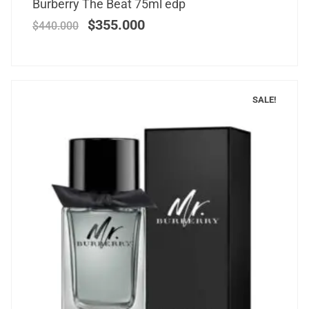
Burberry The Beat 75ml edp
$
355.000
$
440.000
SALE!