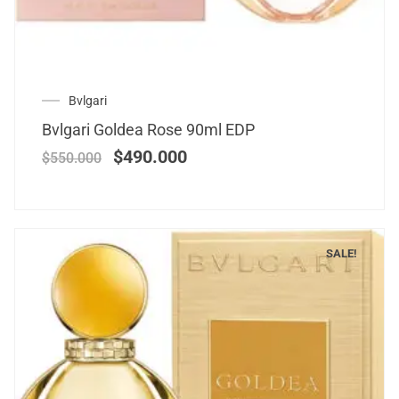
Bvlgari
Bvlgari Goldea Rose 90ml EDP
$
490.000
$
550.000
SALE!