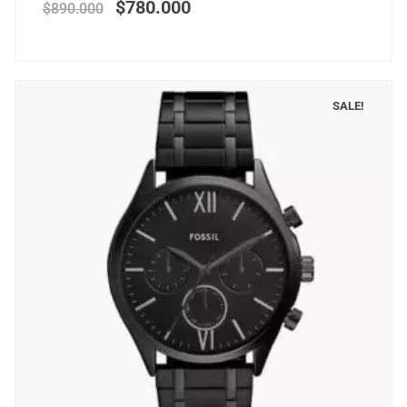
$
780.000
$
890.000
SALE!