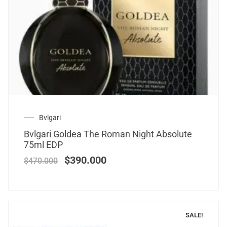
Bvlgari
Bvlgari Goldea The Roman Night Absolute
75ml EDP
$
390.000
$
470.000
SALE!