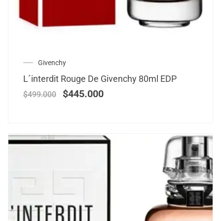
Givenchy
L´interdit Rouge De Givenchy 80ml EDP
$
445.000
$
499.000