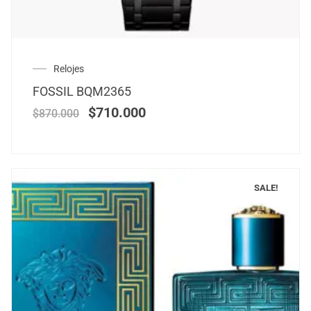
Relojes
FOSSIL BQM2365
$
710.000
$
870.000
SALE!