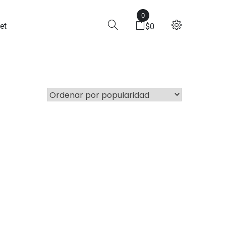
0
et
$
0