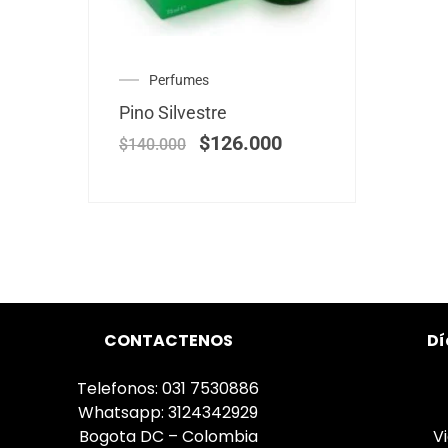
Perfumes
Pino Silvestre
$
126.000
$
140.000
CONTACTENOS
Dí
Telefonos: 031 7530886
Whatsapp: 3124342929
Bogota DC – Colombia
V