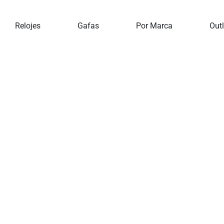
Inicio
Pino Silvestre
Relojes
Gafas
Por Marca
Outl