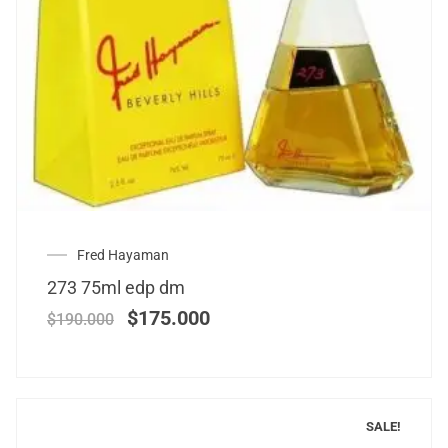
Fred Hayaman
273 75ml edp dm
$
175.000
$
190.000
SALE!