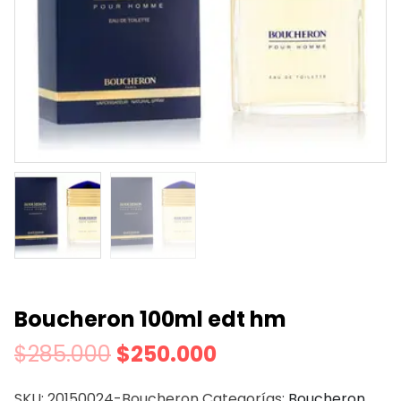
Boucheron 100ml edt hm
$
285.000
$
250.000
SKU:
20150024-Boucheron
Categorías:
Boucheron
,