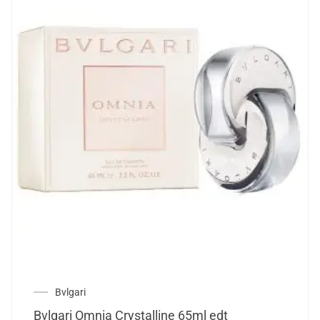
Bvlgari
Bvlgari Omnia Crystalline 65ml edt