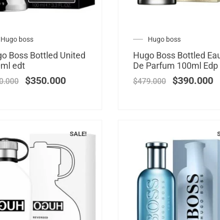
Hugo boss
Hugo boss
o Boss Bottled United
Hugo Boss Bottled Ea
ml edt
De Parfum 100ml Edp
$
350.000
$
390.000
0.000
$
479.000
SALE!