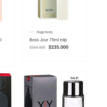
Hugo boss
l
Boss Jour 75ml edp
$
235.000
$
260.000
SALE!
SALE!