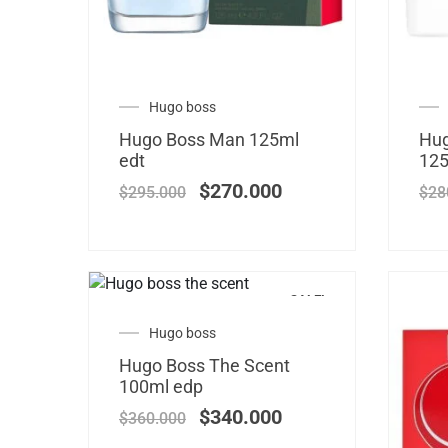
Hugo boss
Hugo Boss Man 125ml
Hug
edt
125
$
270.000
$
295.000
$
28
SALE!
Hugo boss
Hugo Boss The Scent
100ml edp
$
340.000
$
360.000