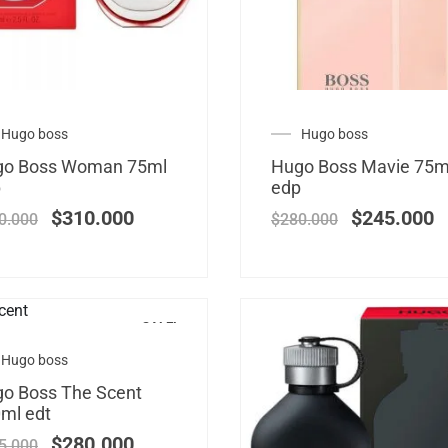
Hugo boss
Hugo boss
go Boss Woman 75ml
Hugo Boss Mavie 75m
p
edp
$
310.000
$
245.000
0.000
$
280.000
SALE!
Hugo boss
o Boss The Scent
ml edt
$
280.000
5.000