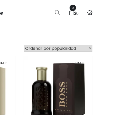
0
et
$
0
SALE!
SALE!