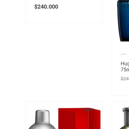
$
240.000
Hug
75m
$
24
SALE!