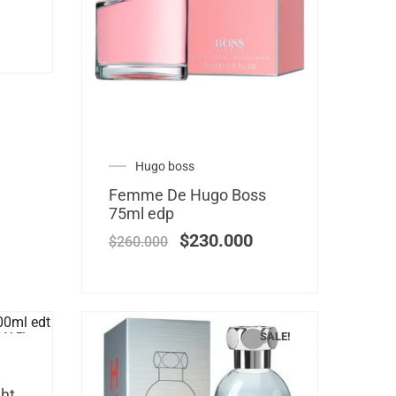
Hugo boss
Femme De Hugo Boss
75ml edp
$
230.000
$
260.000
SALE!
SALE!
ght