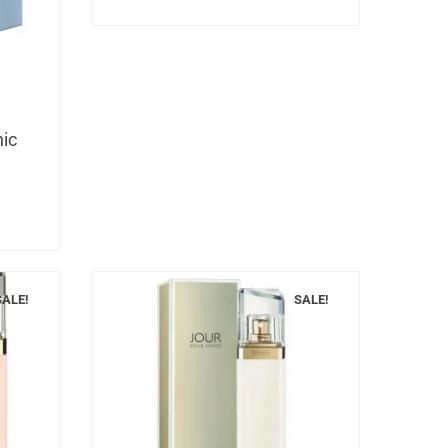
nic
SALE!
SALE!