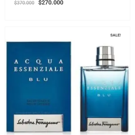
$
270.000
$
370.000
SALE!