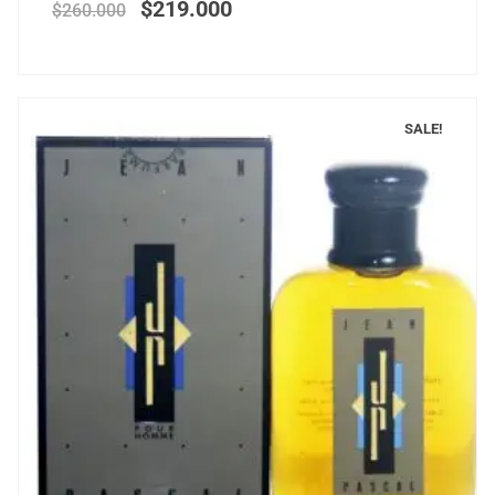
$
219.000
$
260.000
SALE!