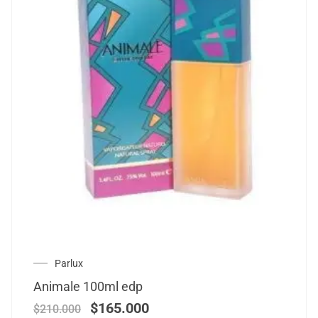
Parlux
Animale 100ml edp
$
165.000
$
210.000