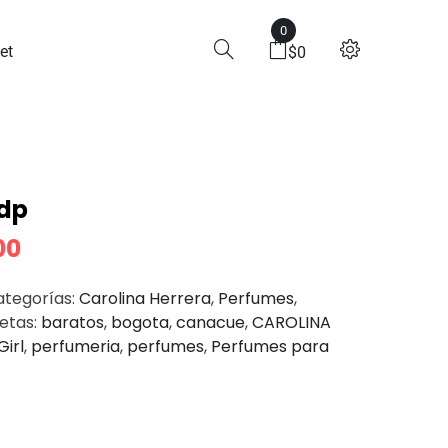
0
 Edp
et
$
0
edp
00
ategorías:
Carolina Herrera
,
Perfumes
,
uetas:
baratos
,
bogota
,
canacue
,
CAROLINA
irl
,
perfumeria
,
perfumes
,
Perfumes para