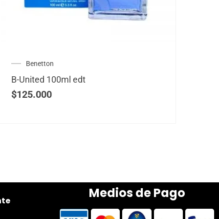
Benetton
B-United 100ml edt
$
125.000
Medios de Pago
nte