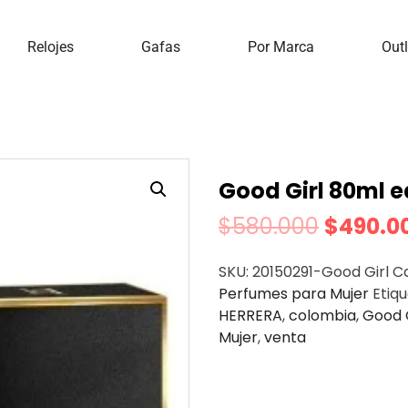
io
Perfumes
Perfumes Para Mujer
Good Girl 80ml
Relojes
Gafas
Por Marca
Outl
Good Girl 80ml 
$
580.000
$
490.0
SKU:
20150291-Good Girl
C
Perfumes para Mujer
Etiq
HERRERA
,
colombia
,
Good G
Mujer
,
venta