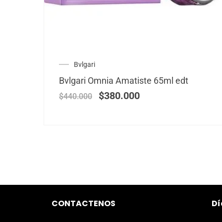
Bvlgari
Bvlgari Omnia Amatiste 65ml edt
$
380.000
$
440.000
CONTACTENOS
Dí