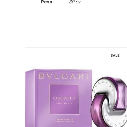
Peso
80 oz
SALE!