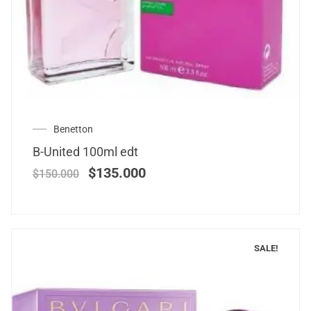
Benetton
B-United 100ml edt
$
135.000
$
150.000
SALE!