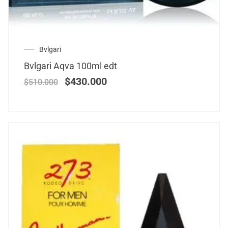
Bvlgari
Bvlgari Aqva 100ml edt
$
430.000
$
510.000