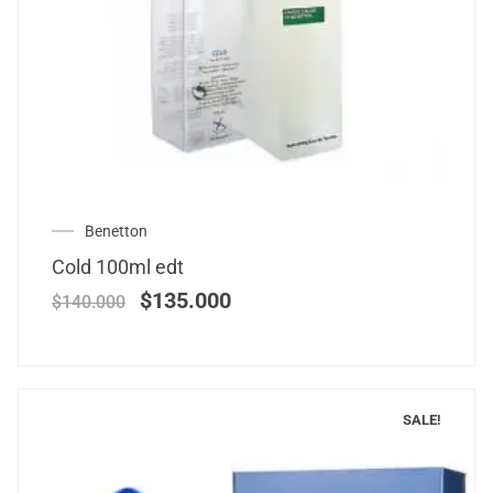
Benetton
Cold 100ml edt
$
135.000
$
140.000
SALE!