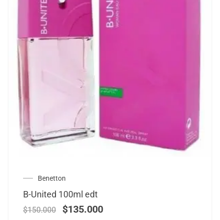
Benetton
B-United 100ml edt
$
135.000
$
150.000