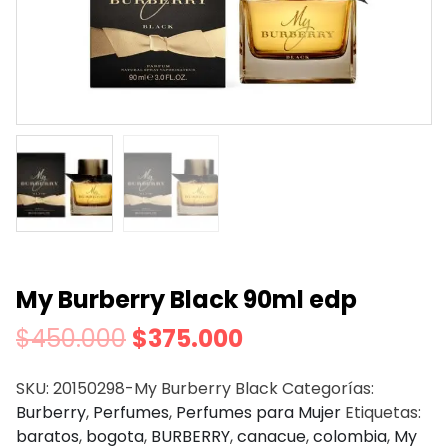
My Burberry Black 90ml edp
$
450.000
$
375.000
SKU:
20150298-My Burberry Black
Categorías:
Burberry
,
Perfumes
,
Perfumes para Mujer
Etiquetas:
baratos
,
bogota
,
BURBERRY
,
canacue
,
colombia
,
My