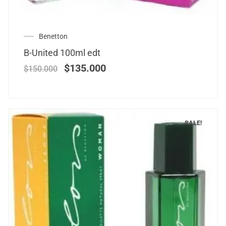
Benetton
B-United 100ml edt
$
135.000
$
150.000
SALE!