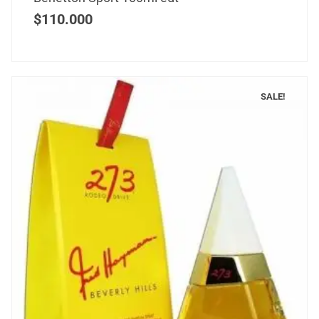
$
110.000
SALE!