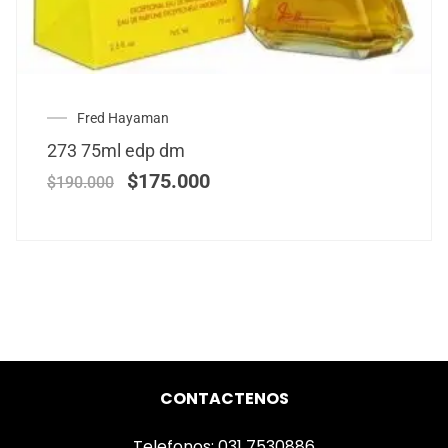
Fred Hayaman
273 75ml edp dm
$
175.000
$
190.000
CONTACTENOS
Telefonos: 031 7530886