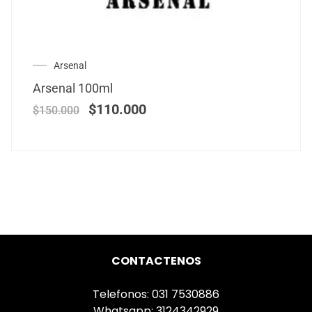
Arsenal
Arsenal 100ml
$
110.000
$
150.000
CONTACTENOS
Telefonos: 031 7530886
Whatsapp: 3124342929