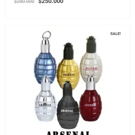
$
250.000
$
280.000
SALE!