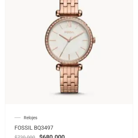
Relojes
FOSSIL BQ3497
$
680.000
$
720.000