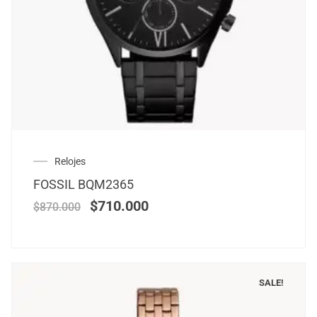
Relojes
FOSSIL BQM2365
$
710.000
$
870.000
SALE!