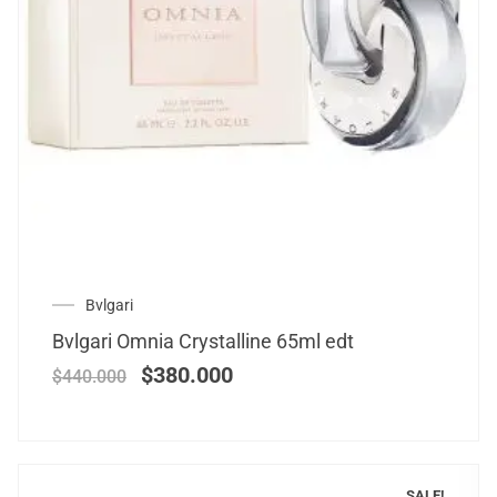
Bvlgari
Bvlgari Omnia Crystalline 65ml edt
$
380.000
$
440.000
SALE!