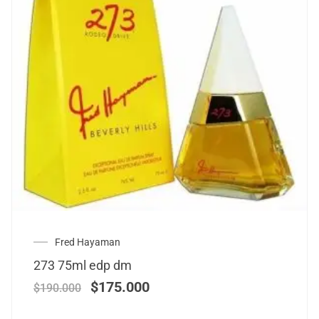
Fred Hayaman
273 75ml edp dm
$
175.000
$
190.000