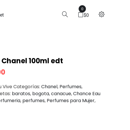
0
l 100ml Edt
et
$
0
 Chanel 100ml edt
00
 Vive
Categorías:
Chanel
,
Perfumes
,
uetas:
baratos
,
bogota
,
canacue
,
Chance Eau
rfumeria
,
perfumes
,
Perfumes para Mujer
,