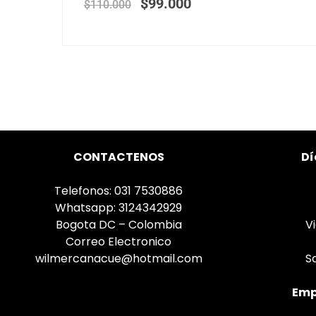
$
99.000
$
110.000
CONTACTENOS
Dí
Telefonos: 031 7530886
Whatsapp: 3124342929
Bogota DC – Colombia
V
Correo Electronico
wilmercanacue@hotmail.com
S
Emp