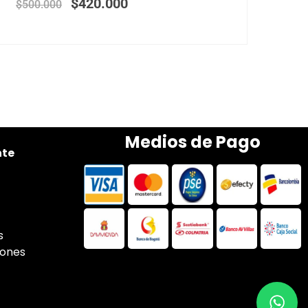
$
420.000
$
500.000
Medios de Pago
nte
s
iones