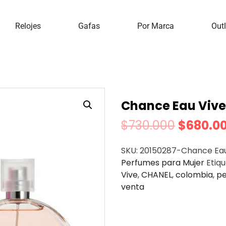
rfumes
Perfumes Para Mujer
Chance Eau Vive Chane
Relojes
Gafas
Por Marca
Outl
Chance Eau Vive
$
730.000
$
680.0
SKU:
20150287-Chance Eau
Perfumes para Mujer
Etiq
Vive
,
CHANEL
,
colombia
,
pe
venta