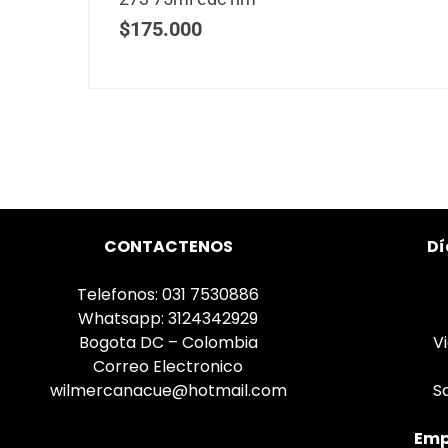
$
175.000
CONTACTENOS
Dí
Telefonos: 031 7530886
Whatsapp: 3124342929
Bogota DC – Colombia
V
Correo Electronico
wilmercanacue@hotmail.com
S
Emp