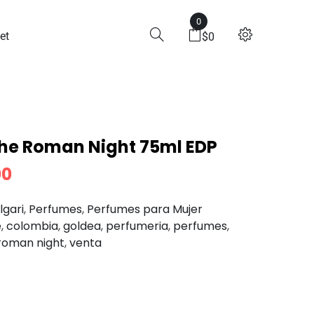
0
Night 75ml EDP
et
$
0
The Roman Night 75ml EDP
00
lgari
,
Perfumes
,
Perfumes para Mujer
e
,
colombia
,
goldea
,
perfumeria
,
perfumes
,
roman night
,
venta