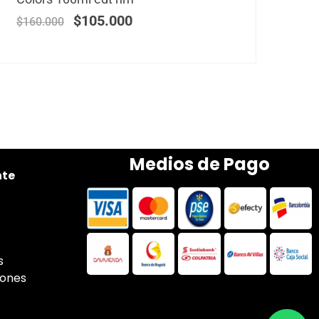
$
105.000
$
160.000
Medios de Pago
nte
s
iones