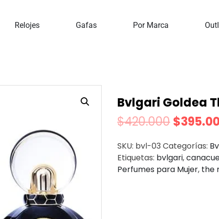
mes
Perfumes Para Mujer
Bvlgari Goldea The Roman 
Relojes
Gafas
Por Marca
Outl
Bvlgari Goldea 
$
420.000
$
395.0
SKU:
bvl-03
Categorías:
Bv
Etiquetas:
bvlgari
,
canacu
Perfumes para Mujer
,
the 