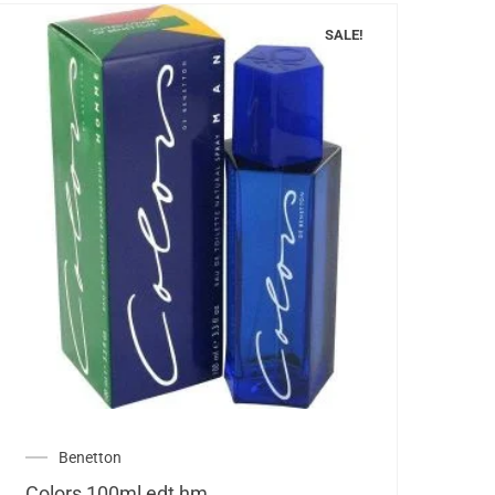
SALE!
Benetton
Colors 100ml edt hm