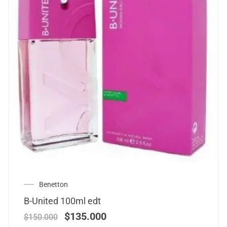
Benetton
B-United 100ml edt
$
135.000
$
150.000