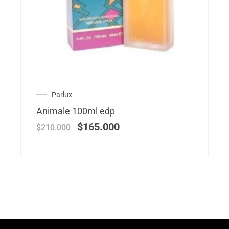
Parlux
Animale 100ml edp
$
165.000
$
210.000