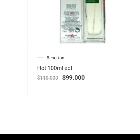
Benetton
Hot 100ml edt
$
99.000
$
110.000