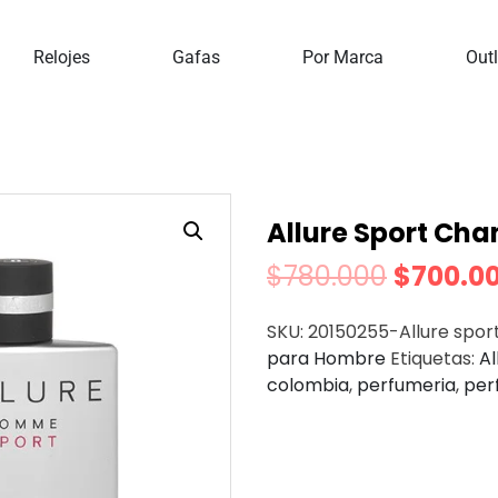
Perfumes
Perfumes Para Hombre
Allure Sport Chanel
Relojes
Gafas
Por Marca
Outl
Allure Sport Cha
$
780.000
$
700.0
SKU:
20150255-Allure spor
para Hombre
Etiquetas:
Al
colombia
,
perfumeria
,
per