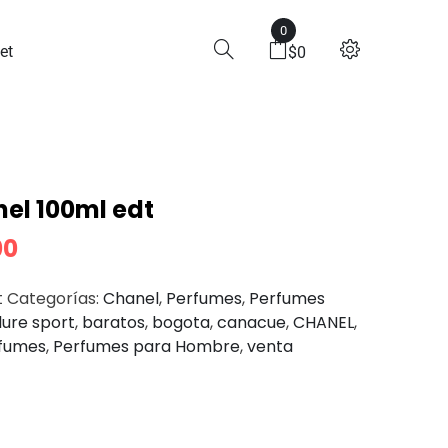
0
 100ml Edt
et
$
0
nel 100ml edt
00
t
Categorías:
Chanel
,
Perfumes
,
Perfumes
lure sport
,
baratos
,
bogota
,
canacue
,
CHANEL
,
fumes
,
Perfumes para Hombre
,
venta