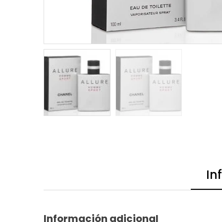
In
Información adicional