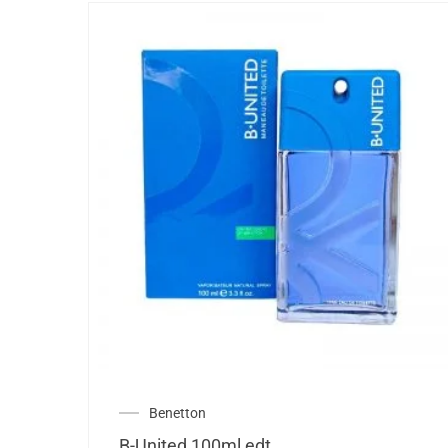
Benetton
B-United 100ml edt