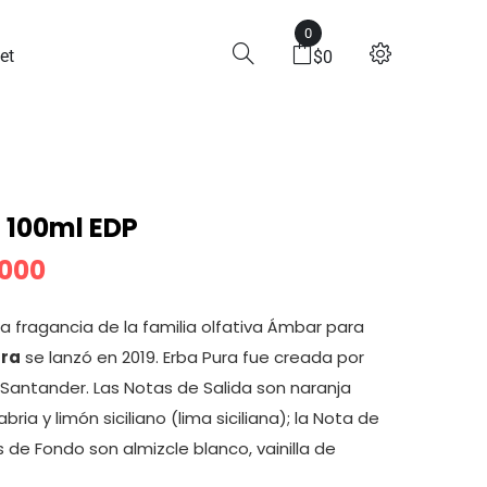
0
00ml EDP
et
$
0
a 100ml EDP
.000
a fragancia de la familia olfativa Ámbar para
ura
se lanzó en 2019. Erba Pura fue creada por
 Santander. Las Notas de Salida son naranja
ria y limón siciliano (lima siciliana); la Nota de
 de Fondo son almizcle blanco, vainilla de