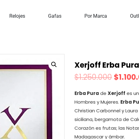
Perfumes
Perfumes Para Mujer
Xerjoff Erba Pura 1
Relojes
Gafas
Por Marca
Outl
Xerjoff Erba Pur
$
1.250.000
$
1.100
Erba Pura
de
Xerjoff
es un
Hombres y Mujeres.
Erba P
Christian Carbonnel y Laura
siciliana, bergamota de Calab
Corazón es frutas; las Notas
Madagascar y ámbar.