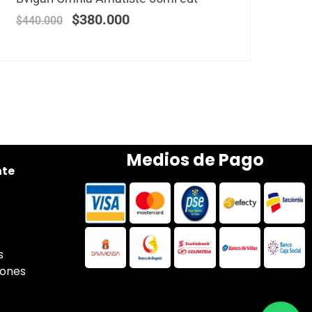
$
380.000
$
440.000
Medios de Pago
nte
s
iones