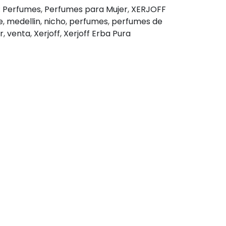
:
Perfumes
,
Perfumes para Mujer
,
XERJOFF
e
,
medellin
,
nicho
,
perfumes
,
perfumes de
r
,
venta
,
Xerjoff
,
Xerjoff Erba Pura