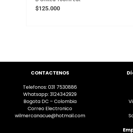
$
125.000
CONTACTENOS
Dí
Telefonos: 031 7530886
Whatsapp: 3124342929
Bogota DC – Colombia
V
Correo Electronico
wilmercanacue@hotmail.com
S
Emp