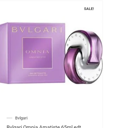
SALE!
Bvlgari
Bvlgari Omnia Amatiste 65ml edt