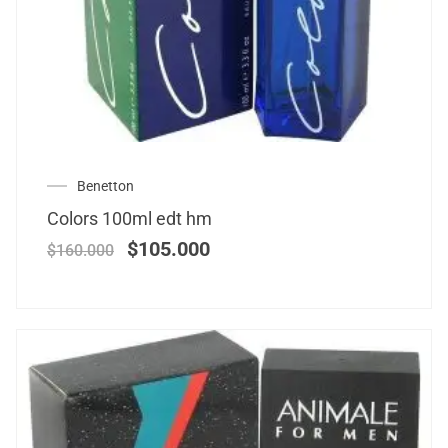
Benetton
Colors 100ml edt hm
$
105.000
$
160.000