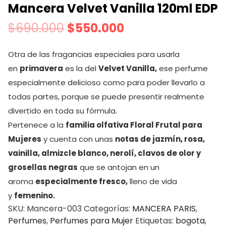
Mancera Velvet Vanilla 120ml EDP
$
690.000
$
550.000
Otra de las fragancias especiales para usarla
en
primavera
es la del
Velvet Vanilla,
ese perfume
especialmente delicioso como para poder llevarlo a
todas partes, porque se puede presentir realmente
divertido en toda su fórmula.
Pertenece a la
familia olfativa Floral Frutal para
Mujeres
y cuenta con unas
notas de jazmín, rosa,
vainilla, almizcle blanco, nerolí, clavos de olor y
grosellas negras
que se antojan en un
aroma
especialmente fresco,
lleno de vida
y
femenino.
SKU:
Mancera-003
Categorías:
MANCERA PARIS
,
Perfumes
,
Perfumes para Mujer
Etiquetas:
bogota
,