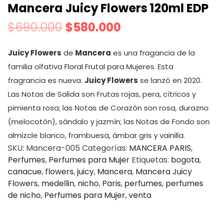
Mancera Juicy Flowers 120ml EDP
$
690.000
$
580.000
Juicy Flowers
de
Mancera
es una fragancia de la
familia olfativa Floral Frutal para Mujeres. Esta
fragrancia es nueva.
Juicy Flowers
se lanzó en 2020.
Las Notas de Salida son Frutas rojas, pera, cítricos y
pimienta rosa; las Notas de Corazón son rosa, durazno
(melocotón), sándalo y jazmín; las Notas de Fondo son
almizcle blanco, frambuesa, ámbar gris y vainilla.
SKU:
Mancera-005
Categorías:
MANCERA PARIS
,
Perfumes
,
Perfumes para Mujer
Etiquetas:
bogota
,
canacue
,
flowers
,
juicy
,
Mancera
,
Mancera Juicy
Flowers
,
medellin
,
nicho
,
Paris
,
perfumes
,
perfumes
de nicho
,
Perfumes para Mujer
,
venta