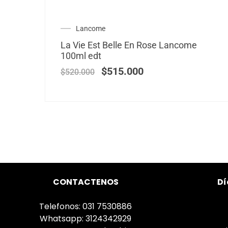
Lancome
La Vie Est Belle En Rose Lancome
100ml edt
$
515.000
$
520.000
CONTACTENOS
Dí
Telefonos: 031 7530886
Whatsapp: 3124342929