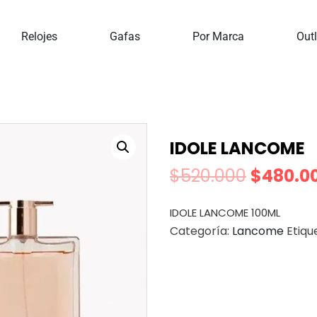
Inicio
Lancome
IDOLE LANCOME
Relojes
Gafas
Por Marca
Outl
IDOLE LANCOME
$
520.000
$
480.0
IDOLE LANCOME 100ML
Categoría:
Lancome
Etiqu