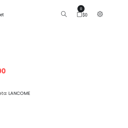
0
et
$
0
00
eta:
LANCOME