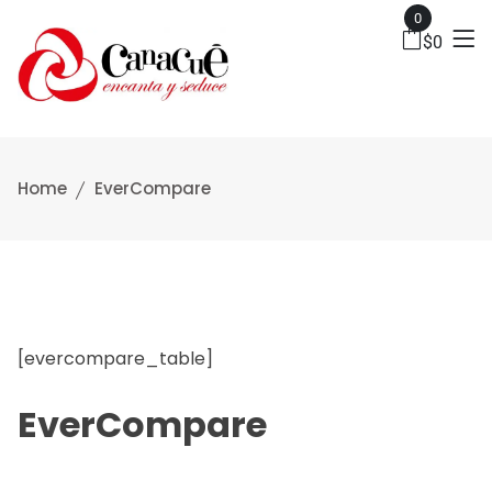
0
$
0
Home
EverCompare
[evercompare_table]
EverCompare