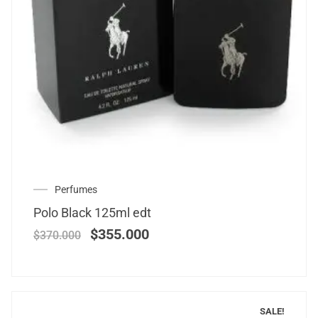
Perfumes
Polo Black 125ml edt
$
355.000
$
370.000
SALE!