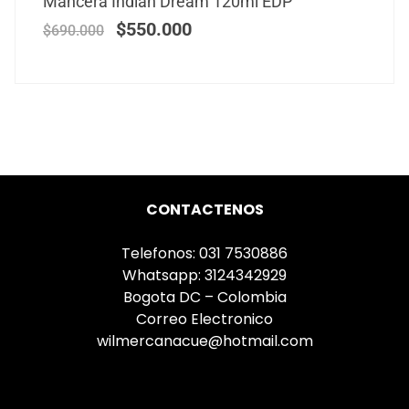
Mancera Indian Dream 120ml EDP
$
550.000
$
690.000
CONTACTENOS
Telefonos: 031 7530886
Whatsapp: 3124342929
Bogota DC – Colombia
Correo Electronico
wilmercanacue@hotmail.com