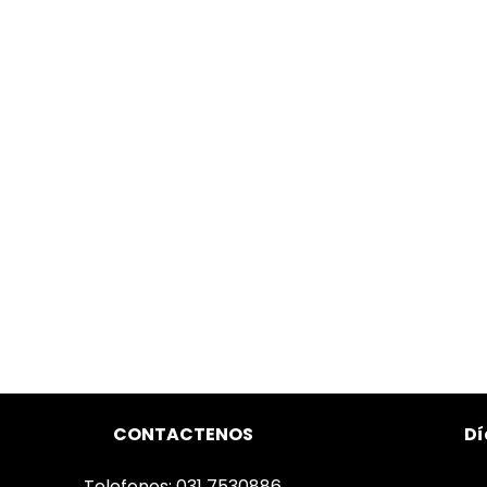
CONTACTENOS
Dí
Telefonos: 031 7530886